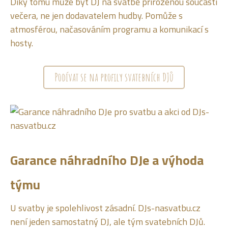
Díky tomu může být DJ na svatbě přirozenou součástí
večera, ne jen dodavatelem hudby. Pomůže s
atmosférou, načasováním programu a komunikací s
hosty.
Podívat se na profily svatebních DJů
Garance náhradního DJe a výhoda
týmu
U svatby je spolehlivost zásadní. DJs-nasvatbu.cz
není jeden samostatný DJ, ale tým svatebních DJů.