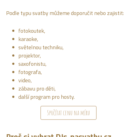
Podle typu svatby můžeme doporučit nebo zajistit:
fotokoutek,
karaoke,
světelnou techniku,
projektor,
saxofonistu,
fotografa,
video,
zábavu pro děti,
další program pro hosty.
Spočítat cenu na míru
Proč si vybrat DJs-nasvatbu.cz