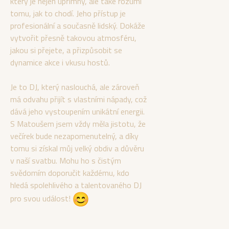
který je nejen upřímný, ale také rozumí
tomu, jak to chodí. Jeho přístup je
profesionální a současně lidský. Dokáže
vytvořit přesně takovou atmosféru,
jakou si přejete, a přizpůsobit se
dynamice akce i vkusu hostů.
Je to DJ, který naslouchá, ale zároveň
má odvahu přijít s vlastními nápady, což
dává jeho vystoupením unikátní energii.
S Matoušem jsem vždy měla jistotu, že
večírek bude nezapomenutelný, a díky
tomu si získal můj velký obdiv a důvěru
v naší svatbu. Mohu ho s čistým
svědomím doporučit každému, kdo
hledá spolehlivého a talentovaného DJ
pro svou událost!